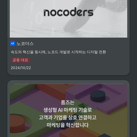
노코더스
속도와 혁신을 동시에, 노코드 개발로 시작하는 디지털 전환
공동 대표
노코더스
· 공동 대표 
2024/10/22
· 24.11 ~
노코더스 ㅣ 웹에이전시
속도와 혁신을 동시에, 노코드 버
블 - bubble.io로 디지털 전환을
시작하세요. MVP개발, 홈페이지
https://nocoders.kr/
개발, 앱 개발 전문 웹에이전시
노코더스 ㅣ 버블 강의