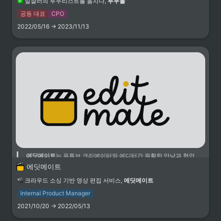
일잘러의 투두리스트를 훔치다,
투두몰
공동 대표
CPO
2022/05/16 → 2023/11/13
리드 프로젝트
에딧메이트
는 유튜브 크리에이터와 에디터간 원활한 만남과 협업
을 통해 보다 나은 유튜브 영상 제작 생태계를 만들어가는 크라우
에딧메이트
드소싱기반의 
유튜브 영상편집 서비스
입니다.
크라우드 소싱 기반 영상 편집 서비스,
에딧메이트
Internal Product Manager
고객 관리 시스템 기획 및 제작
2021/10/20 → 2022/05/13