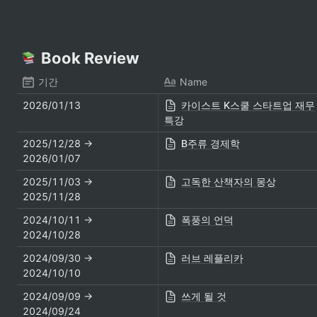
ׁ• 노션을 쓰고 계신다고요? 템플릿만 다운 받고 생산성을 높여보세요!
ׁ• 스타트업, 학교, 집에서 쓸 수 있는 무료 템플릿이 수두룩!
Book Review
Notion Boxㅣ노션 무료 템플릿
스타트업, 학교, 집에서 모두 써
기간
Name
먹는 노션 무료 템플릿, 5초 만에
써보세요
2026/01/13
카이스트 K스쿨 스타트업 재무
https://www.notionbox.kr/
특강
2025/12/28 → 
B주류 경제학
2026/01/07
2025/11/03 → 
고독한 산책자의 몽상
2025/11/28
2024/10/11 → 
폭풍의 언덕
2024/10/28
2024/09/30 → 
러브 레플리카
2024/10/10
2024/09/09 → 
쓰게 될 것
2024/09/24