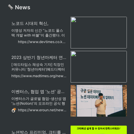
 News
노코드 시대의 혁신,
이명성 저자의 신간 “노코드 풀스
택 개발 with 버블”이 출간됐다. 이
책은 코딩 지식이 없어도 웹 애플리
https://www.devtimes.co.kr/news/319713
케이션을 개발할 수 있는 버블
(Bubble) 플랫폼을 활용해, 나만의
아이디어를 실현하는 방법을 상세
2023 상반기 청년마케터 연합강연회 열려... 마케터를 위한 GA4와 PPT, 노코드, 독서란?
히 소개한다.<이미지출처: 교보문
고>책은 UI 빌더 사용법부터 데이
[ 매드타임스 채성숙 기자] 직장인
터베이스 설계, API 연동, 배포까지
커뮤니티 ‘청년마케터’(헤드디렉터
웹 개발의 모든 과정을 단계별로 다
박윤찬)가 2023년 상반기 청년마
https://www.madtimes.org/news/articleView.html?idxno=17630
케터 연합강연회를 네스트앤드와
함께 개최하였다고 15일 밝혔다.
이벤터스, 협업 앱 '노션' 공식 행사에 자사 솔루션 적용
이벤터스가 글로벌 협업-생산성 앱
'노션(Notion)'의 오프라인 공식 행
사인 'Notion for No-Code Tool 세
https://www.eroun.net/news/articleView.html?idxno=29152
미나'에 자사 솔루션을 적용했다고
밝혔다.이번 행사는 3년 만에 열리
는 노션 공식 오프라인 행사로 강남
드림플러스에서 열렸다. 해봄(노션
노션박스 프리미엄, 크티를 말하다📢ㅣ크리에이터 인터뷰 | 크티
한국 커뮤니티 리드,