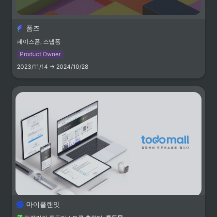
노코더스와 함께 버블 공부를 시
작하세요. 버블 전문가가 어려운
버블을 차근차근 알려드릴게요
https://nocoders.kr/class
폼즈
페이스폼, 스냅폼
Product Owner
2023/11/14 → 2024/10/28
마이플랜잇
성과