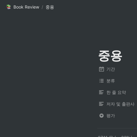
Book Review
/
중용
중용
기간
분류
한 줄 요약
저자 및 출판사
평가