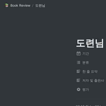
Book Review
/
도련님
도련님
기간
분류
한 줄 요약
저자 및 출판사
평가