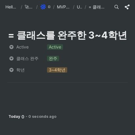
Hello, FameLee 🚀
/
🚀 Company
/
마이플랜잇
/
MVP 참가자 인터뷰
/
Untitled
/
= 클래스를 완주한 3~4학년
= 
클래스를 완주한 3~4학년
Active
Active
클래스 완주
완주
학년
3~4학년
0
Today
-
0 seconds ago