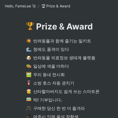
Hello, FameLee 🚀
/
🏆 Prize & Award
 Prize 
&
 Award
반려동물과 함께 즐기는 밀키트
청에도 품격이 있다
반려동물 의료정보 생태계 플랫폼
일상에 색을 더하다
우리 동네 전시회
소방 호스 자동 권치기
산타할아버지도 쉽게 쓰는 스마트폰
띡! 기부입니다.
구매한 당신 한 번 더 즐겨라
여주시 인재 육성 장학생